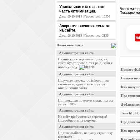
Уникальная статья - как
Всего матер
часть оптимизации.
Показано ма
Дата: 19.10.2013 | Просмотров: 10206
Закрытие внешних ссылок
на сайте.
Дата: 19.10.2013 | Просмотров: 2129
Новостная лента
Пример файл
Советы по 
Как получит
Продвижение
Добавление 
Теги h1, h2,
Продвижени
Как провери
Как добави