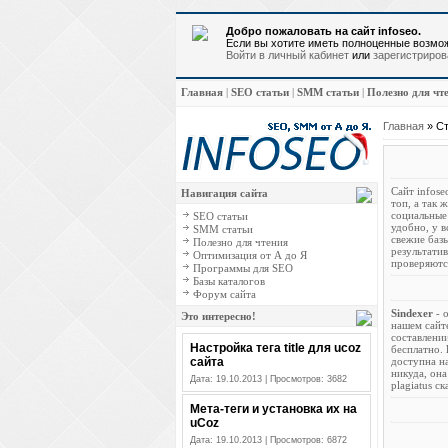
Добро пожаловать на сайт infoseo.
Если вы хотите иметь полноценные возмож
Войти в личный кабинет
или
зарегистриров
Главная
|
SEO статьи
|
SMM статьи
|
Полезно для чт
Главная
»
Ст
Сайт infose
Навигация сайта
топ, а так 
социальные
SEO статьи
удобно, у в
SMM статьи
свежие базы
Полезно для чтения
результати
Оптимизация от А до Я
проверяются
Программы для SEO
Базы каталогов
Форум сайта
Sindexer
- 
Это интересно!
нашем сайте
составлении
Настройка тега title для ucoz
бесплатно.
доступна на
сайта
никуда, она
Дата: 19.10.2013 | Просмотров: 3682
plagiatus с
Мета-теги и установка их на
uCoz
Дата: 19.10.2013 | Просмотров: 6872