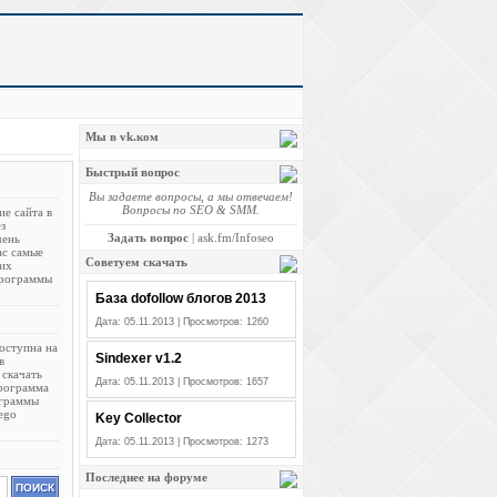
Мы в vk.ком
Быстрый вопрос
Вы задаете вопросы, а мы отвечаем!
Вопросы по SEO & SMM.
е сайта в
з
Задать вопрос
|
ask.fm/Infoseo
чень
ас самые
Советуем скачать
 их
программы
База dofollow блогов 2013
Дата: 05.11.2013 | Просмотров: 1260
оступна на
Sindexer v1.2
в
 скачать
Дата: 05.11.2013 | Просмотров: 1657
Программа
ограммы
ego
Key Collector
Дата: 05.11.2013 | Просмотров: 1273
Последнее на форуме