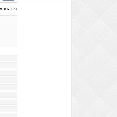
раницы
:
1
2
»
и