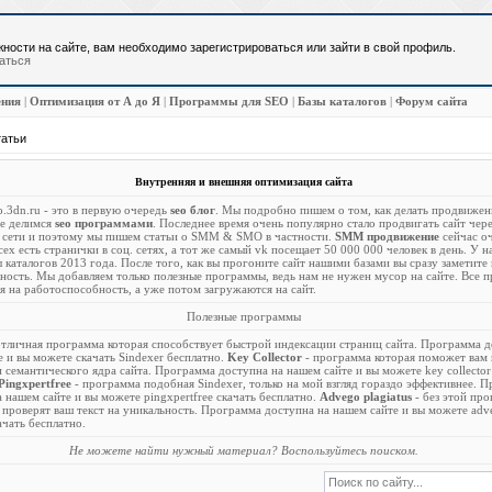
ности на сайте, вам необходимо зарегистрироваться или зайти в свой профиль.
аться
ения
|
Оптимизация от А до Я
|
Программы для SEO
|
Базы каталогов
|
Форум сайта
атьи
Внутренняя и внешняя оптимизация сайта
o.3dn.ru - это в первую очередь
seo блог
. Мы подробно пишем о том, как делать продвижени
же делимся
seo программами
. Последнее время очень популярно стало продвигать сайт чере
 сети и поэтому мы пишем статьи о SMM & SMO в частности.
SMM продвижение
сейчас о
сех есть странички в соц. сетях, а тот же самый vk посещает 50 000 000 человек в день. У н
 каталогов 2013 года. После того, как вы прогоните сайт нашими базами вы сразу заметите
вность. Мы добавляем только полезные программы, ведь нам не нужен мусор на сайте. Все 
 на работоспособность, а уже потом загружаются на сайт.
Полезные программы
отличная программа которая способствует быстрой индексации страниц сайта. Программа д
 и вы можете скачать Sindexer бесплатно.
Key Collector
- программа которая поможет вам 
 семантического ядра сайта. Программа доступна на нашем сайте и вы можете key collector
Pingxpertfree
- программа подобная Sindexer, только на мой взгляд гораздо эффективнее. 
 нашем сайте и вы можете pingxpertfree скачать бесплатно.
Advego plagiatus
- без этой пр
 проверят ваш текст на уникальность. Программа доступна на нашем сайте и вы можете adv
качать бесплатно.
Не можете найти нужный материал? Воспользуйтесь поиском.