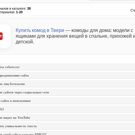
иалов в каталоге
:
38
Ст
териалов
:
1-20
Купить комод в Твери
— комоды для дома: модели с
ящиками для хранения вещей в спальне, прихожей 
детской.
а robots.txt
продвижению сайта
ь тиц бесплатно
 сайтов через социальные сети
сайта в поисковики
 h3
е видео на YouTube
ть уникальность текста
ть свой сайт в каталог DMOZ?