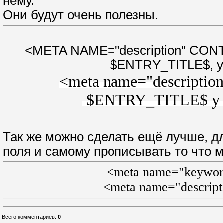
нему.
Они будут очень полезны.
<META NAME="description" CON
$ENTRY_TITLE$, у
<meta name="description
$ENTRY_TITLE$ у на
Так же можно сделать ещё лучше, д
поля и самому прописывать то что мы
<meta name="keywor
<meta name="descrip
Всего комментариев
:
0