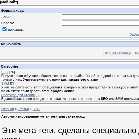
[
Мой сайт
]
Форма входа
Логин:
Пароль:
запомнить
Забыл
Меню сайта
Главная страница
Ка
Categories
SEO
[26]
Получите
seo обучение
бесплатно от нашего сайта! Узнайте подробнее о том как де
только у нас. Учитесь вместе с нами
как писать seo статьи
.
SMM
[7]
У нас на сайте есть
smm специалист
, который может предоставить вам
курсы smm
же сможете сами делать
smm продвижение
.
Полезное для чтения
[5]
В данной категории находятся статьи, которые не относятся к
SEO
или
SMM
оптимизац
Главная
»
Статьи
»
SEO
Автоматизированные мета - теги для сайта ucoz.
Эти мета теги, сделаны специально