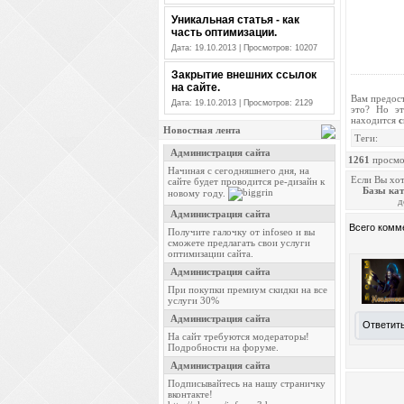
Уникальная статья - как
часть оптимизации.
Дата: 19.10.2013 | Просмотров: 10207
Закрытие внешних ссылок
на сайте.
Вам предос
Дата: 19.10.2013 | Просмотров: 2129
это? Но эт
находится
с
Новостная лента
Теги:
1261
просмо
Если Вы хо
Базы ка
д
Всего комм
Ответит