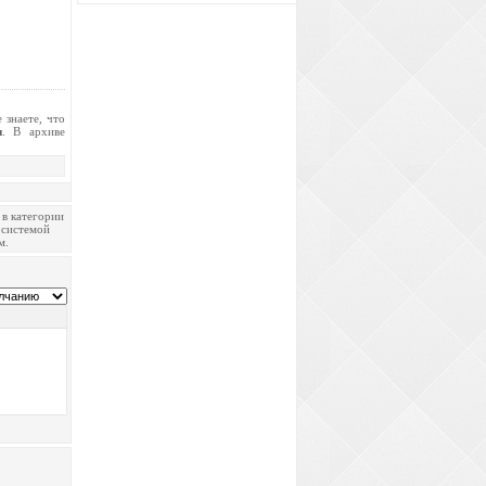
 знаете, что
и
. В архиве
 в категории
ь системой
м.