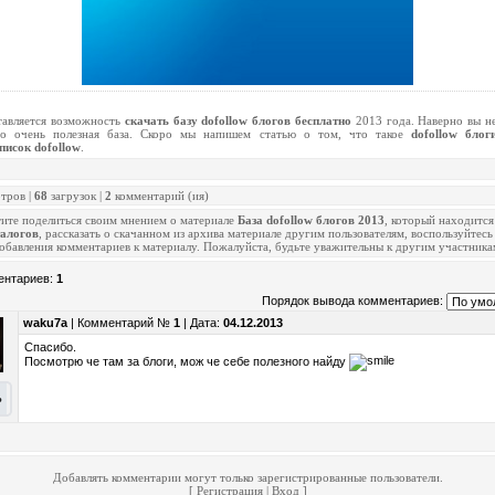
тавляется возможность
скачать базу dofollow блогов бесплатно
2013 года. Наверно вы не
о очень полезная база. Скоро мы напишем статью о том, что такое
dofollow блог
писок
dofollow
.
тров |
68
загрузок |
2
комментарий (ия)
тите поделиться своим мнением о материале
База dofollow блогов 2013
, который находится
талогов
, рассказать о скачанном из архива материале другим пользователям, воспользуйтес
обавления комментариев к материалу. Пожалуйста, будьте уважительны к другим участника
ентариев
:
1
Порядок вывода комментариев:
waku7a
| Комментарий №
1
| Дата:
04.12.2013
Спасибо.
Посмотрю че там за блоги, мож че себе полезного найду
ь
Добавлять комментарии могут только зарегистрированные пользователи.
[
Регистрация
|
Вход
]