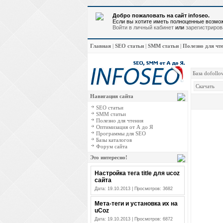
Добро пожаловать на сайт infoseo.
Если вы хотите иметь полноценные возмож
Войти в личный кабинет
или
зарегистриров
Главная
|
SEO статьи
|
SMM статьи
|
Полезно для чт
База dofollo
Скачать
Навигация сайта
SEO статьи
SMM статьи
Полезно для чтения
Оптимизация от А до Я
Программы для SEO
Базы каталогов
Форум сайта
Это интересно!
Настройка тега title для ucoz
сайта
Дата: 19.10.2013 | Просмотров: 3682
Мета-теги и установка их на
uCoz
Дата: 19.10.2013 | Просмотров: 6872