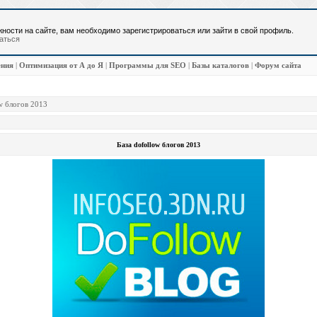
ности на сайте, вам необходимо зарегистрироваться или зайти в свой профиль.
аться
ения
|
Оптимизация от А до Я
|
Программы для SEO
|
Базы каталогов
|
Форум сайта
w блогов 2013
База dofollow блогов 2013