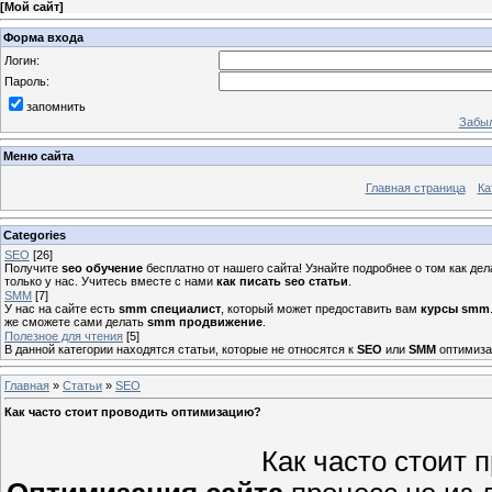
[
Мой сайт
]
Форма входа
Логин:
Пароль:
запомнить
Забыл
Меню сайта
Главная страница
Ка
Categories
SEO
[26]
Получите
seo обучение
бесплатно от нашего сайта! Узнайте подробнее о том как де
только у нас. Учитесь вместе с нами
как писать seo статьи
.
SMM
[7]
У нас на сайте есть
smm специалист
, который может предоставить вам
курсы smm
же сможете сами делать
smm продвижение
.
Полезное для чтения
[5]
В данной категории находятся статьи, которые не относятся к
SEO
или
SMM
оптимизац
Главная
»
Статьи
»
SEO
Как часто стоит проводить оптимизацию?
Как часто стоит