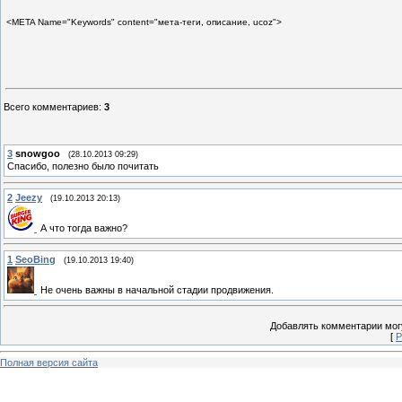
<META Name="Keywords" content="мета-теги, описание, ucoz">
Всего комментариев
:
3
3
snowgoo
(28.10.2013 09:29)
Спасибо, полезно было почитать
2
Jeezy
(19.10.2013 20:13)
А что тогда важно?
1
SeoBing
(19.10.2013 19:40)
Не очень важны в начальной стадии продвижения.
Добавлять комментарии могу
[
Р
Полная версия сайта