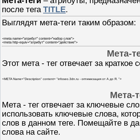
Мета-теги
– атрибуты, предназначе
после тега
TITLE
.
Выглядят мета-теги таким образом:
<meta name="атрибут" content="набор слов">
<meta http-equiv="атрибут" content="действие">
Мета-те
Этот мета - тег отвечает за краткое
<META Name="Description" content= "infoseo.3dn.ru - оптимизация от А до Я. ">
Мета-
Мета - тег отвечает за ключевые сл
использовать ключевые слова, котор
слов в данном теге. Помещайте в д
слова на сайте.