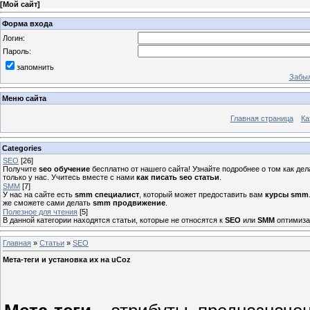
[
Мой сайт
]
Форма входа
Логин:
Пароль:
запомнить
Забыл
Меню сайта
Главная страница
Ка
Categories
SEO
[26]
Получите
seo обучение
бесплатно от нашего сайта! Узнайте подробнее о том как де
только у нас. Учитесь вместе с нами
как писать seo статьи
.
SMM
[7]
У нас на сайте есть
smm специалист
, который может предоставить вам
курсы smm
же сможете сами делать
smm продвижение
.
Полезное для чтения
[5]
В данной категории находятся статьи, которые не относятся к
SEO
или
SMM
оптимизац
Главная
»
Статьи
»
SEO
Мета-теги и установка их на uCoz