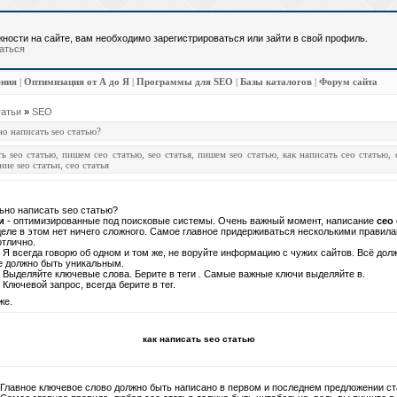
ности на сайте, вам необходимо зарегистрироваться или зайти в свой профиль.
аться
ения
|
Оптимизация от А до Я
|
Программы для SEO
|
Базы каталогов
|
Форум сайта
атьи
»
SEO
но написать seo статью?
ть seo статью
,
пишем сео статью
,
seo статья
,
пишем seo статью
,
как написать сео статью
,
ние seo статьи
,
сео статья
ьно написать seo статью?
и
- оптимизированные под поисковые системы. Очень важный момент, написание
сео 
еле в этом нет ничего сложного. Самое главное придерживаться несколькими правила
отлично.
 Я всегда говорю об одном и том же, не воруйте информацию с чужих сайтов. Всё долж
е должно быть уникальным.
 Выделяйте ключевые слова. Берите в теги
.
Самые важные ключи выделяйте в
.
 Ключевой запрос, всегда берите в тег.
же.
как написать seo статью
 Главное ключевое слово должно быть написано в первом и последнем предложении ст