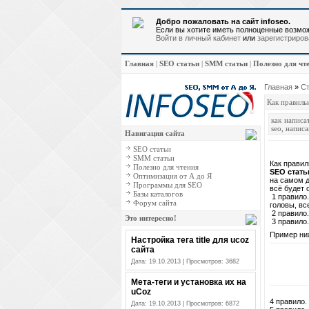
Добро пожаловать на сайт infoseo.
Если вы хотите иметь полноценные возмож
Войти в личный кабинет
или
зарегистриров
Главная
|
SEO статьи
|
SMM статьи
|
Полезно для чт
Главная
»
Ст
Как правиль
как написа
seo
,
написа
Навигация сайта
SEO статьи
SMM статьи
Как правил
Полезно для чтения
SEO стать
Оптимизация от А до Я
на самом д
Программы для SEO
всё будет 
Базы каталогов
1 правило.
Форум сайта
головы, вс
2 правило.
Это интересно!
3 правило.
Пример ни
Настройка тега title для ucoz
сайта
Дата: 19.10.2013 | Просмотров: 3682
Мета-теги и установка их на
uCoz
4 правило.
Дата: 19.10.2013 | Просмотров: 6872