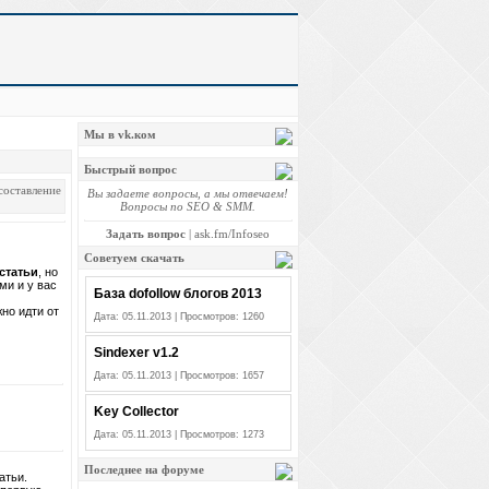
Мы в vk.ком
Быстрый вопрос
составление
Вы задаете вопросы, а мы отвечаем!
Вопросы по SEO & SMM.
Задать вопрос
|
ask.fm/Infoseo
Советуем скачать
статьи
, но
ми и у вас
База dofollow блогов 2013
но идти от
Дата: 05.11.2013 | Просмотров: 1260
Sindexer v1.2
Дата: 05.11.2013 | Просмотров: 1657
Key Collector
Дата: 05.11.2013 | Просмотров: 1273
Последнее на форуме
атьи.