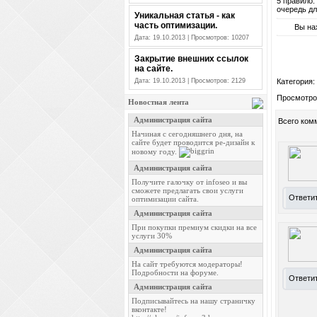
5 правило.
очередь дл
Уникальная статья - как
часть оптимизации.
Вы на
Дата: 19.10.2013 | Просмотров: 10207
Закрытие внешних ссылок
на сайте.
Дата: 19.10.2013 | Просмотров: 2129
Категория
:
Просмотро
Новостная лента
Всего ком
Ответи
Ответи