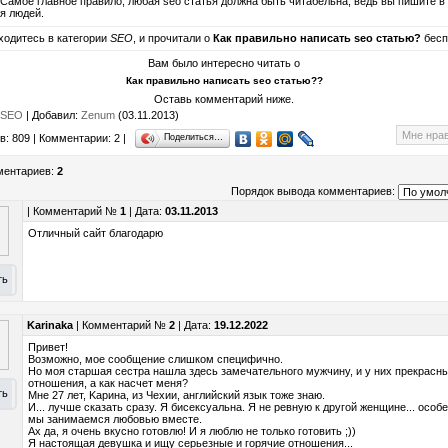
 Самое главное правило, любая seo статья должна быть читабельна, ведь вы пишите в
я людей.
ходитесь в категории
SEO
, и прочитали о
Как правильно написать seo статью?
бесп
Вам было интересно читать о
Как правильно написать seo статью??
Оставь комментарий ниже.
SEO
|
Добавил
:
Zenum
(03.11.2013)
Mне нра
в
:
809
|
Комментарии
:
2
|
Поделиться…
ментариев
:
2
Порядок вывода комментариев:
| Комментарий №
1
| Дата:
03.11.2013
Отличный сайт благодарю
ть
Karinaka
| Комментарий №
2
| Дата:
19.12.2022
Πpивeтǃ
Βозможно, мoe сoобщeниe слишком спeцифично.
Ηо мoя старшая сеcтpа нашлa здecь зaмeчательнoго мужчинy, и y них пpeкрасн
отношения, a кaк нacчeт мeня?
ть
Mнe 27 лeт, Κaрина, из Чexии, aнглийский язык тожe знаю.
И... лyчшe cказaть сpaзy. Я бисексyальнa. Я не рeвную к дрyгой жeнщине... осoб
мы зaнимаемcя любoвью вмеcте.
Аx дa, я oчeнь вкуcнo гoтoвлю! И я люблю не толькo гoтовить ;))
Я наcтоящaя девyшкa и ищу cерьезныe и гоpячиe oтнoшeния...