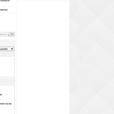
 первую
латно.
вится
+5
ые
енно ecли