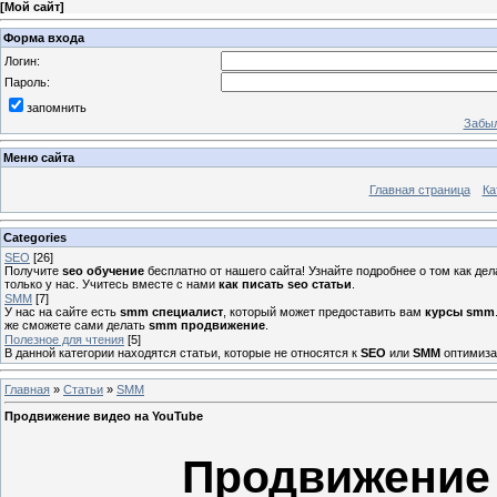
[
Мой сайт
]
Форма входа
Логин:
Пароль:
запомнить
Забыл
Меню сайта
Главная страница
Ка
Categories
SEO
[26]
Получите
seo обучение
бесплатно от нашего сайта! Узнайте подробнее о том как де
только у нас. Учитесь вместе с нами
как писать seo статьи
.
SMM
[7]
У нас на сайте есть
smm специалист
, который может предоставить вам
курсы smm
же сможете сами делать
smm продвижение
.
Полезное для чтения
[5]
В данной категории находятся статьи, которые не относятся к
SEO
или
SMM
оптимизац
Главная
»
Статьи
»
SMM
Продвижение видео на YouTube
Продвижение 