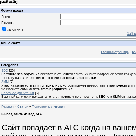
[
Мой сайт
]
Форма входа
Логин:
Пароль:
запомнить
Забыл
Меню сайта
Главная страница
Ка
Categories
SEO
[26]
Получите
seo обучение
бесплатно от нашего сайта! Узнайте подробнее о том как де
только у нас. Учитесь вместе с нами
как писать seo статьи
.
SMM
[7]
У нас на сайте есть
smm специалист
, который может предоставить вам
курсы smm
же сможете сами делать
smm продвижение
.
Полезное для чтения
[5]
В данной категории находятся статьи, которые не относятся к
SEO
или
SMM
оптимизац
Главная
»
Статьи
»
Полезное для чтения
Вывод сайта из под АГС
Сайт попадает в АГС когда на ваше